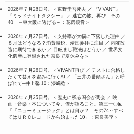
2026年７月28日号。＜東野圭吾死去 ／ 『VIVANT』
『ミッドナイトタクシー』 ／ 逃亡の旅、再び その
40 ～東大阪に逃げる～：花房観音＞
2026年７月27日号。＜支持率が大幅に下落した理由 ／
８月はどうなる？消費減税、靖国参拝に注目 ／ 内閣改
造に期待できるか ／ 目眩まし戦法はどうか ／ 世界文
化遺産に登録された奈良で夏休みを＞
2026年７月26日号。＜VIVANT再び ／ テストに合格し
たくて答えを盗みに行くAI ／ 「三井の番頭さん」と呼
ばれて─井上馨 10：漆嶋稔＞
2026年７月25日号。＜歴史に残る国会が閉会 ／ 映
画・音楽・本について今、僕が語ること。第三一〇回
「『ニューミュージック』とは何か？ その74～すべ
てはＵＲＣレコードから始まった10」：東良美季＞