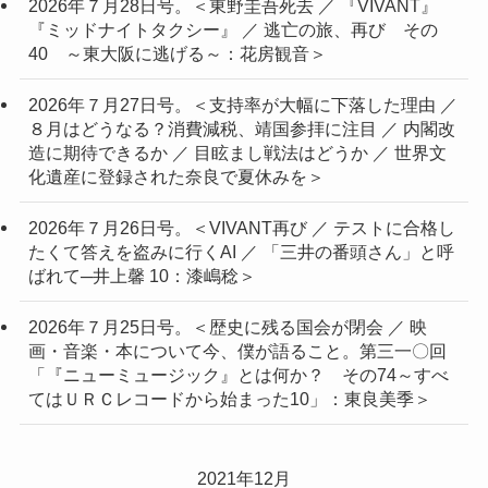
2026年７月28日号。＜東野圭吾死去 ／ 『VIVANT』
『ミッドナイトタクシー』 ／ 逃亡の旅、再び その
40 ～東大阪に逃げる～：花房観音＞
2026年７月27日号。＜支持率が大幅に下落した理由 ／
８月はどうなる？消費減税、靖国参拝に注目 ／ 内閣改
造に期待できるか ／ 目眩まし戦法はどうか ／ 世界文
化遺産に登録された奈良で夏休みを＞
2026年７月26日号。＜VIVANT再び ／ テストに合格し
たくて答えを盗みに行くAI ／ 「三井の番頭さん」と呼
ばれて─井上馨 10：漆嶋稔＞
2026年７月25日号。＜歴史に残る国会が閉会 ／ 映
画・音楽・本について今、僕が語ること。第三一〇回
「『ニューミュージック』とは何か？ その74～すべ
てはＵＲＣレコードから始まった10」：東良美季＞
2021年12月