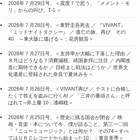
2026年７月29日号。＜震度７で思う、「メメント・モ
リ」からの叫び。T-1 ＞
2026年７月28日号。＜東野圭吾死去 ／ 『VIVANT』
『ミッドナイトタクシー』 ／ 逃亡の旅、再び その
40 ～東大阪に逃げる～：花房観音＞
2026年７月27日号。＜支持率が大幅に下落した理由 ／
８月はどうなる？消費減税、靖国参拝に注目 ／ 内閣改
造に期待できるか ／ 目眩まし戦法はどうか ／ 世界文
化遺産に登録された奈良で夏休みを＞
2026年７月26日号。＜VIVANT再び ／ テストに合格し
たくて答えを盗みに行くAI ／ 「三井の番頭さん」と呼
ばれて─井上馨 10：漆嶋稔＞
2026年７月25日号。＜歴史に残る国会が閉会 ／ 映
画・音楽・本について今、僕が語ること。第三一〇回
「『ニューミュージック』とは何か？ その74～すべ
てはＵＲＣレコードから始まった10」：東良美季＞