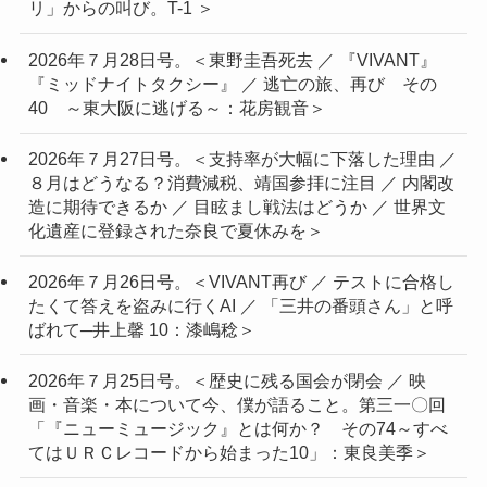
リ」からの叫び。T-1 ＞
2026年７月28日号。＜東野圭吾死去 ／ 『VIVANT』
『ミッドナイトタクシー』 ／ 逃亡の旅、再び その
40 ～東大阪に逃げる～：花房観音＞
2026年７月27日号。＜支持率が大幅に下落した理由 ／
８月はどうなる？消費減税、靖国参拝に注目 ／ 内閣改
造に期待できるか ／ 目眩まし戦法はどうか ／ 世界文
化遺産に登録された奈良で夏休みを＞
2026年７月26日号。＜VIVANT再び ／ テストに合格し
たくて答えを盗みに行くAI ／ 「三井の番頭さん」と呼
ばれて─井上馨 10：漆嶋稔＞
2026年７月25日号。＜歴史に残る国会が閉会 ／ 映
画・音楽・本について今、僕が語ること。第三一〇回
「『ニューミュージック』とは何か？ その74～すべ
てはＵＲＣレコードから始まった10」：東良美季＞