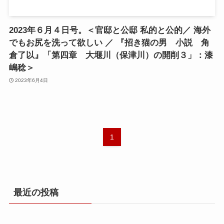
2023年６月４日号。＜官邸と公邸 私的と公的／ 海外
でもお尻を洗って欲しい ／ 『招き猫の男 小説 角
倉了以』「第四章 大堰川（保津川）の開削３」：漆
嶋稔＞
2023年6月4日
1
最近の投稿