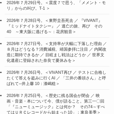
2026年７月29日号。＜震度７で思う、「メメント・モ
リ」からの叫び。T-1 ＞
2026年７月28日号。＜東野圭吾死去 ／ 『VIVANT』
『ミッドナイトタクシー』 ／ 逃亡の旅、再び その
40 ～東大阪に逃げる～：花房観音＞
2026年７月27日号。＜支持率が大幅に下落した理由 ／
８月はどうなる？消費減税、靖国参拝に注目 ／ 内閣改
造に期待できるか ／ 目眩まし戦法はどうか ／ 世界文
化遺産に登録された奈良で夏休みを＞
2026年７月26日号。＜VIVANT再び ／ テストに合格し
たくて答えを盗みに行くAI ／ 「三井の番頭さん」と呼
ばれて─井上馨 10：漆嶋稔＞
2026年７月25日号。＜歴史に残る国会が閉会 ／ 映
画・音楽・本について今、僕が語ること。第三一〇回
「『ニューミュージック』とは何か？ その74～すべ
てはＵＲＣレコードから始まった10」：東良美季＞