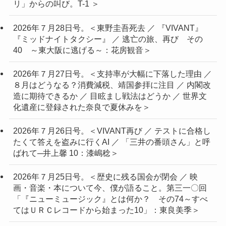
リ」からの叫び。T-1 ＞
2026年７月28日号。＜東野圭吾死去 ／ 『VIVANT』
『ミッドナイトタクシー』 ／ 逃亡の旅、再び その
40 ～東大阪に逃げる～：花房観音＞
2026年７月27日号。＜支持率が大幅に下落した理由 ／
８月はどうなる？消費減税、靖国参拝に注目 ／ 内閣改
造に期待できるか ／ 目眩まし戦法はどうか ／ 世界文
化遺産に登録された奈良で夏休みを＞
2026年７月26日号。＜VIVANT再び ／ テストに合格し
たくて答えを盗みに行くAI ／ 「三井の番頭さん」と呼
ばれて─井上馨 10：漆嶋稔＞
2026年７月25日号。＜歴史に残る国会が閉会 ／ 映
画・音楽・本について今、僕が語ること。第三一〇回
「『ニューミュージック』とは何か？ その74～すべ
てはＵＲＣレコードから始まった10」：東良美季＞