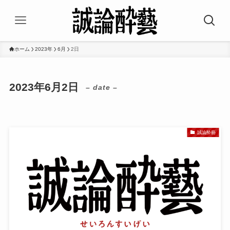
ホーム
2023年
6月
2日
2023年6月2日
– date –
誠論酔藝