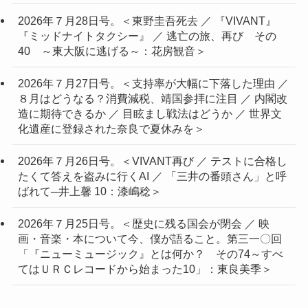
2026年７月28日号。＜東野圭吾死去 ／ 『VIVANT』
『ミッドナイトタクシー』 ／ 逃亡の旅、再び その
40 ～東大阪に逃げる～：花房観音＞
2026年７月27日号。＜支持率が大幅に下落した理由 ／
８月はどうなる？消費減税、靖国参拝に注目 ／ 内閣改
造に期待できるか ／ 目眩まし戦法はどうか ／ 世界文
化遺産に登録された奈良で夏休みを＞
2026年７月26日号。＜VIVANT再び ／ テストに合格し
たくて答えを盗みに行くAI ／ 「三井の番頭さん」と呼
ばれて─井上馨 10：漆嶋稔＞
2026年７月25日号。＜歴史に残る国会が閉会 ／ 映
画・音楽・本について今、僕が語ること。第三一〇回
「『ニューミュージック』とは何か？ その74～すべ
てはＵＲＣレコードから始まった10」：東良美季＞