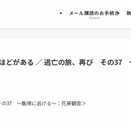
メール購読のお手続き
Process
もほどがある ／ 逃亡の旅、再び その37 
その37 ～飯塚に逃げる～：花房観音＞