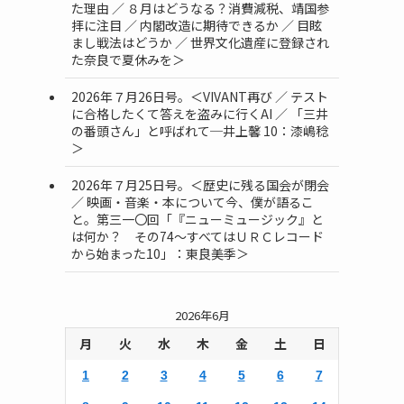
た理由 ／ ８月はどうなる？消費減税、靖国参
拝に注目 ／ 内閣改造に期待できるか ／ 目眩
まし戦法はどうか ／ 世界文化遺産に登録され
た奈良で夏休みを＞
2026年７月26日号。＜VIVANT再び ／ テスト
に合格したくて答えを盗みに行くAI ／ 「三井
の番頭さん」と呼ばれて─井上馨 10：漆嶋稔
＞
2026年７月25日号。＜歴史に残る国会が閉会
／ 映画・音楽・本について今、僕が語るこ
と。第三一〇回「『ニューミュージック』と
は何か？ その74～すべてはＵＲＣレコード
から始まった10」：東良美季＞
2026年6月
ク
月
火
水
木
金
土
日
1
2
3
4
5
6
7