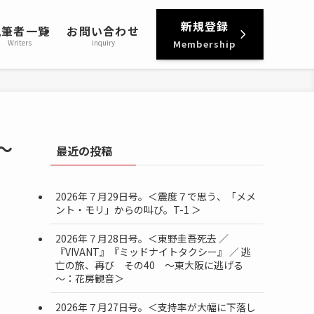
新規登録
執筆者一覧
お問い合わせ
Writers
inquiry
Membership
～
最近の投稿
2026年７月29日号。＜震度７で思う、「メメ
ント・モリ」からの叫び。T-1 ＞
2026年７月28日号。＜東野圭吾死去 ／
『VIVANT』『ミッドナイトタクシー』 ／ 逃
亡の旅、再び その40 ～東大阪に逃げる
～：花房観音＞
2026年７月27日号。＜支持率が大幅に下落し